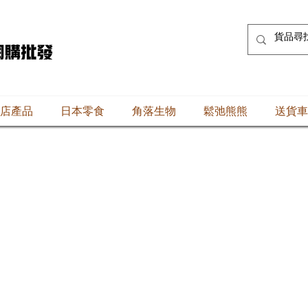
店產品
日本零食
角落生物
鬆弛熊熊
送貨車