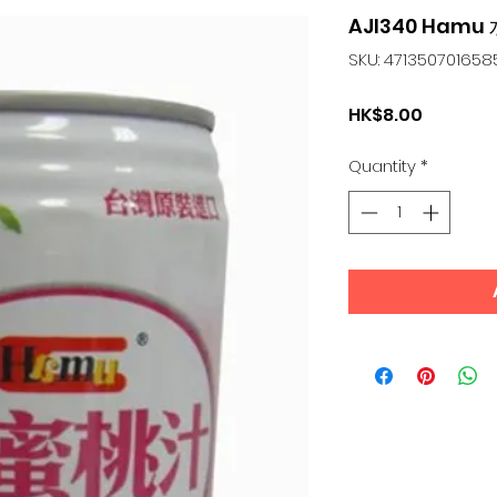
AJI340 Ham
SKU: 471350701658
Price
HK$8.00
Quantity
*