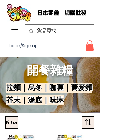
Login/Sign up
開餐雜糧
拉麵｜烏冬｜咖喱｜蕎麥麵
芥末｜湯底｜味淋
Filter