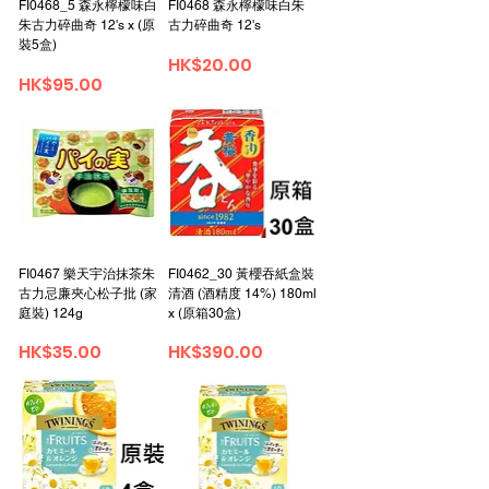
FI0468_5 森永檸檬味白
FI0468 森永檸檬味白朱
朱古力碎曲奇 12's x (原
古力碎曲奇 12's
裝5盒)
Price
HK$20.00
Price
HK$95.00
FI0467 樂天宇治抹茶朱
FI0462_30 黃櫻吞紙盒裝
古力忌廉夾心松子批 (家
清酒 (酒精度 14%) 180ml
庭裝) 124g
x (原箱30盒)
Price
Price
HK$35.00
HK$390.00