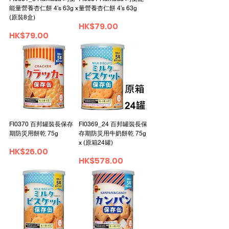
能量營養杏仁餅 4's 63g x
量營養杏仁餅 4's 63g
(原裝8盒)
Price
HK$79.00
Price
HK$79.00
FI0370 百邦罐裝長保存
FI0369_24 百邦罐裝長保
期防災用餅乾 75g
存期防災用牛奶餅乾 75g
x (原箱24罐)
Price
HK$26.00
Price
HK$578.00