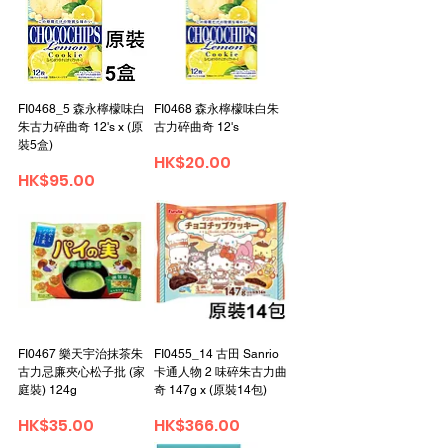
FI0468_5 森永檸檬味白
FI0468 森永檸檬味白朱
朱古力碎曲奇 12's x (原
古力碎曲奇 12's
裝5盒)
Price
HK$20.00
Price
HK$95.00
FI0467 樂天宇治抹茶朱
FI0455_14 古田 Sanrio
古力忌廉夾心松子批 (家
卡通人物 2 味碎朱古力曲
庭裝) 124g
奇 147g x (原裝14包)
Price
Price
HK$35.00
HK$366.00