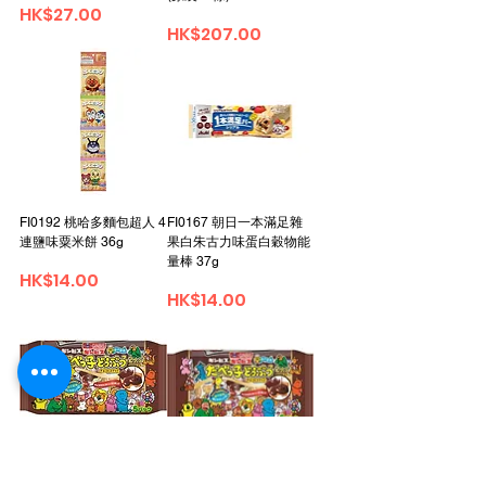
Price
HK$27.00
Price
HK$207.00
FI0192 桃哈多麵包超人 4
FI0167 朝日一本滿足雜
連鹽味粟米餅 36g
果白朱古力味蛋白穀物能
量棒 37g
Price
HK$14.00
Price
HK$14.00