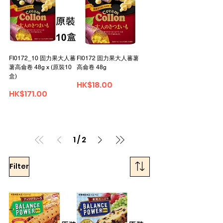
FI0172_10 固力果大人蕃
FI0172 固力果大人蕃薯
薯高侖卷 48g x (原裝10
高侖卷 48g
盒)
Price
HK$18.00
Price
HK$171.00
1
/
2
Filter