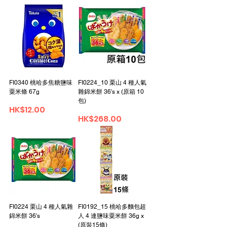
FI0340 桃哈多焦糖鹽味
FI0224_10 栗山 4 種人氣
粟米條 67g
雜錦米餅 36's x (原箱 10
包)
Price
HK$12.00
Price
HK$268.00
FI0224 栗山 4 種人氣雜
FI0192_15 桃哈多麵包超
錦米餅 36's
人 4 連鹽味粟米餅 36g x
(原裝15條)