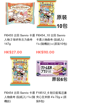
FI0455 古田 Sanrio 卡通
FI0454_10 古田 Sanrio
人物 2 味碎朱古力曲奇
卡通人物曲奇 (貼紙入)
147g
1's (隨機款) x (原裝10包)
Price
Price
HK$27.00
HK$110.00
FI0454 古田 Sanrio 卡通
F18512_6 朝日藍莓忌廉
人物曲奇 (貼紙入) 1's (隨
夾心玄米餅 4's 72g x (原
機款)
裝6包)