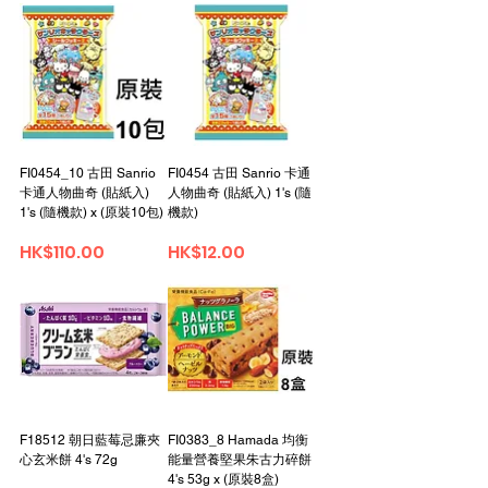
FI0454_10 古田 Sanrio
FI0454 古田 Sanrio 卡通
卡通人物曲奇 (貼紙入)
人物曲奇 (貼紙入) 1's (隨
1's (隨機款) x (原裝10包)
機款)
Price
Price
HK$110.00
HK$12.00
F18512 朝日藍莓忌廉夾
FI0383_8 Hamada 均衡
心玄米餅 4's 72g
能量營養堅果朱古力碎餅
4's 53g x (原裝8盒)