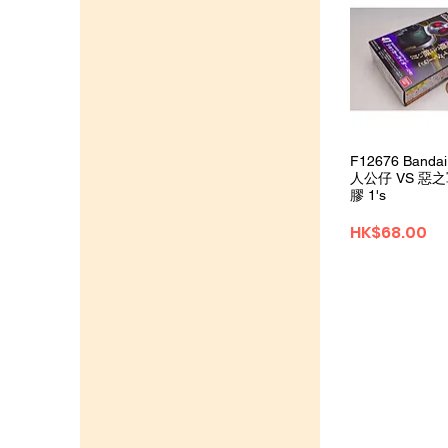
Quick 
F12676 Band
人公仔 VS 惡
膠 1's
Price
HK$68.00