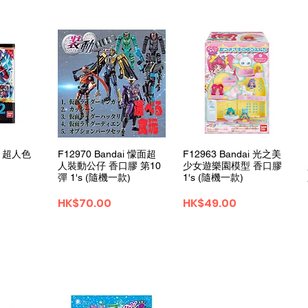
View
Quick View
Quick View
ai 超人色
F12970 Bandai 懞面超
F12963 Bandai 光之美
人裝動公仔 香口膠 第10
少女遊樂園模型 香口膠
彈 1's (隨機一款)
1's (隨機一款)
Price
Price
HK$70.00
HK$49.00