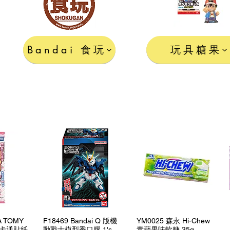
Bandai 食玩
玩具糖果
View
Quick View
Quick View
A TOMY
F18469 Bandai Q 版機
YM0025 森永 Hi-Chew
io 卡通貼紙
動戰士模型香口膠 1's
青蘋果味軟糖 35g