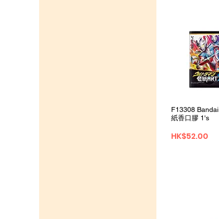
Quick 
F13308 Band
紙香口膠 1's
Price
HK$52.00