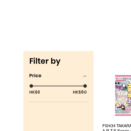
Filter by
Price
HK$6
HK$80
Quick 
FI0434 TAKAR
A.R.T.S Sanr