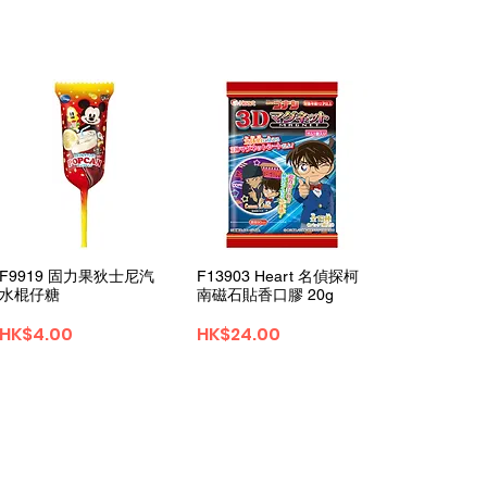
Quick View
Quick View
F9919 固力果狄士尼汽
F13903 Heart 名偵探柯
水棍仔糖
南磁石貼香口膠 20g
Price
Price
HK$4.00
HK$24.00