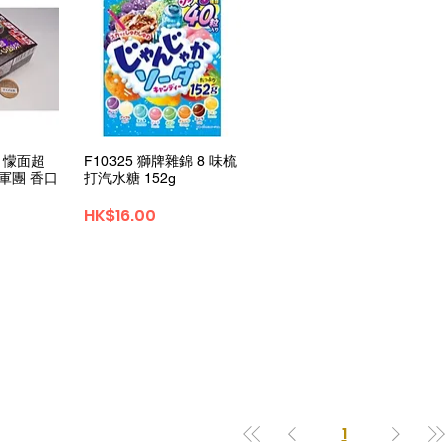
View
Quick View
ai 懞面超
F10325 獅牌雜錦 8 味梳
之軍團 香口
打汽水糖 152g
Price
HK$16.00
1