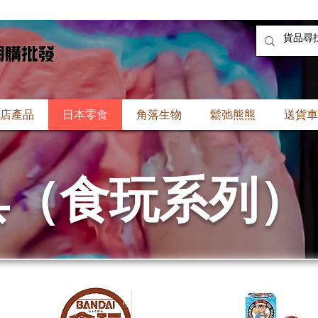
店產品
日本零食
角落生物
鬆弛熊熊
送貨車
具（食玩系列）