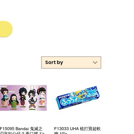
Sort by
Quick View
Quick View
F15095 Bandai 鬼滅之
F13033 UHA 梳打寶超軟
刃匙扣公仔 2 香口膠 1's
糖 10's