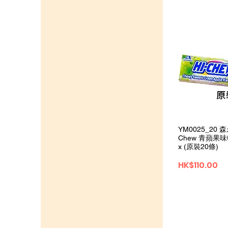
Quick 
YM0025_20 森
Chew 青蘋果味
x (原裝20條)
Price
HK$110.00