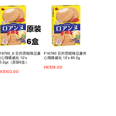
F16760_6 百邦雲呢嗱忌廉
F16760 百邦雲呢嗱忌廉夾
夾心飛碟威化 12's
心飛碟威化 12's 85.2g
85.2gx（原裝6盒）
가격
HK$18.00
가격
K$102.00