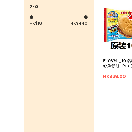
가격
HK$18
HK$440
F10634 _10
心魚仔餅 1's x
가격
HK$69.00