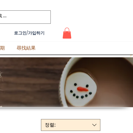
로그인/가입하기
期
尋找結果
정렬: