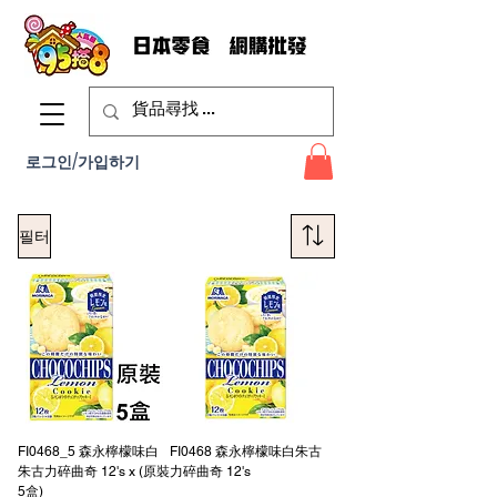
로그인/가입하기
필터
FI0468_5 森永檸檬味白
FI0468 森永檸檬味白朱古
朱古力碎曲奇 12's x (原裝
力碎曲奇 12's
5盒)