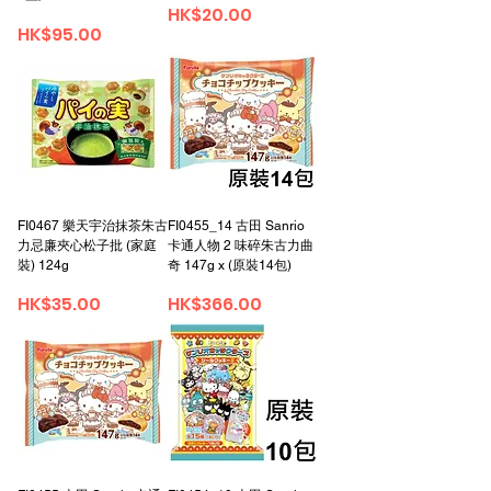
가격
HK$20.00
가격
HK$95.00
FI0467 樂天宇治抹茶朱古
FI0455_14 古田 Sanrio
力忌廉夾心松子批 (家庭
卡通人物 2 味碎朱古力曲
裝) 124g
奇 147g x (原裝14包)
가격
가격
HK$35.00
HK$366.00