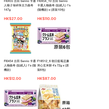
FI0455 古田 Sanrio 卡通
FI0454_10 古田 Sanrio
人物 2 味碎朱古力曲奇
卡通人物曲奇 (貼紙入) 1's
147g
(隨機款) x (原裝10包)
가격
가격
HK$27.00
HK$110.00
FI0454 古田 Sanrio 卡通
F18512_6 朝日藍莓忌廉
人物曲奇 (貼紙入) 1's (隨
夾心玄米餅 4's 72g x (原
機款)
裝6包)
가격
가격
HK$12.00
HK$87.00