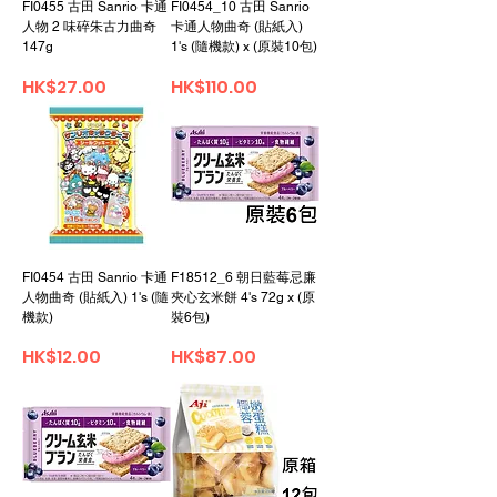
FI0455 古田 Sanrio 卡通
FI0454_10 古田 Sanrio
人物 2 味碎朱古力曲奇
卡通人物曲奇 (貼紙入)
147g
1's (隨機款) x (原裝10包)
가격
가격
HK$27.00
HK$110.00
FI0454 古田 Sanrio 卡通
F18512_6 朝日藍莓忌廉
人物曲奇 (貼紙入) 1's (隨
夾心玄米餅 4's 72g x (原
機款)
裝6包)
가격
가격
HK$12.00
HK$87.00