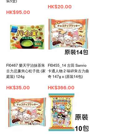
裝5盒)
가격
HK$20.00
가격
HK$95.00
FI0467 樂天宇治抹茶朱
FI0455_14 古田 Sanrio
古力忌廉夾心松子批 (家
卡通人物 2 味碎朱古力曲
庭裝) 124g
奇 147g x (原裝14包)
가격
가격
HK$35.00
HK$366.00