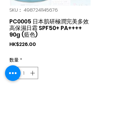
SKU： 4987241145676
PC0005 日本肌研極潤完美多效
高保濕日霜 SPF50+ PA++++
90g (藍色)
価
HK$226.00
格
数量
*
カートに追加する
日本食品購物滿$300免運費丨Whatsapp / 電 特快客服專