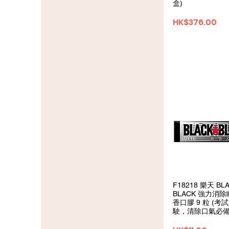
盒)
価格
HK$376.00
クイックビ
F18218 樂天 BL
BLACK 強力消
香口膠 9 粒 (考
駛，清除口氣必備