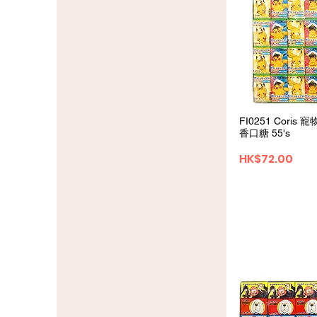
クイックビ
FI0251 Coris
香口糖 55's
価格
HK$72.00