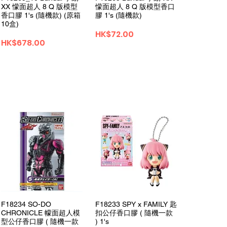
XX 懞面超人 8 Q 版模型
懞面超人 8 Q 版模型香口
香口膠 1's (隨機款) (原箱
膠 1's (隨機款)
10盒)
価格
HK$72.00
価格
HK$678.00
クイックビュー
クイックビュー
F18234 SO-DO
F18233 SPY x FAMILY 匙
CHRONICLE 幪面超人模
扣公仔香口膠 ( 隨機一款
型公仔香口膠 ( 隨機一款
) 1's