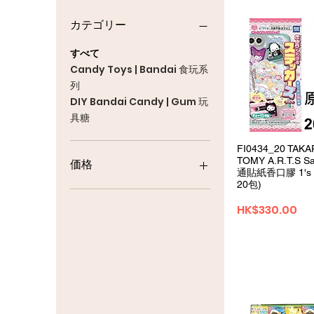
カテゴリー
すべて
Candy Toys | Bandai 食玩系
列
DIY Bandai Candy | Gum 玩
具糖
クイックビ
FI0434_20 TAKA
TOMY A.R.T.S Sa
価格
通貼紙香口膠 1's 
20包)
HK$11
HK$678
価格
HK$330.00