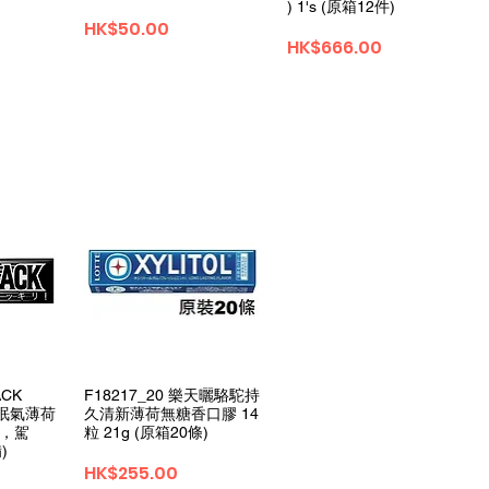
) 1's (原箱12件)
価格
HK$50.00
価格
HK$666.00
ュー
クイックビュー
ACK
F18217_20 樂天曬駱駝持
除眠氣薄荷
久清新薄荷無糖香口膠 14
試，駕
粒 21g (原箱20條)
)
価格
HK$255.00