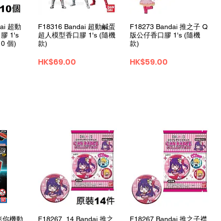
ュー
クイックビュー
クイックビュー
dai 超動
F18316 Bandai 超動鹹蛋
F18273 Bandai 推之子 Q
 1's
超人模型香口膠 1's (隨機
版公仔香口膠 1's (隨機
0 個)
款)
款)
価格
価格
HK$69.00
HK$59.00
ュー
クイックビュー
クイックビュー
i 迷你機動
F18267_14 Bandai 推之
F18267 Bandai 推之子襟