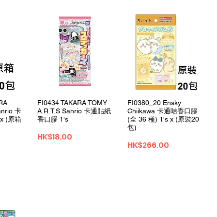
ュー
クイックビュー
クイックビュー
RA
FI0434 TAKARA TOMY
FI0380_20 Ensky
nrio 卡
A.R.T.S Sanrio 卡通貼紙
Chiikawa 卡通咭香口膠
x (原箱
香口膠 1's
(全 36 種) 1's x (原裝20
包)
価格
HK$18.00
価格
HK$266.00