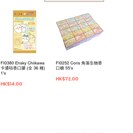
クイックビュー
クイックビュー
FI0380 Ensky Chiikawa
FI0252 Coris 角落生物香
卡通咭香口膠 (全 36 種)
口糖 55's
1's
価格
HK$72.00
価格
HK$14.00