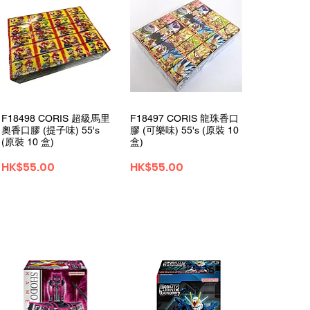
クイックビュー
クイックビュー
F18498 CORIS 超級馬里
F18497 CORIS 龍珠香口
奧香口膠 (提子味) 55's
膠 (可樂味) 55's (原裝 10
(原裝 10 盒)
盒)
価格
価格
HK$55.00
HK$55.00