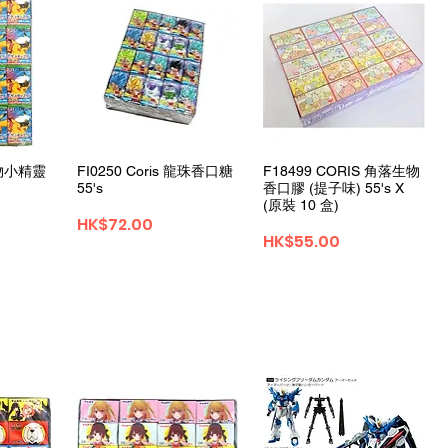
ュー
クイックビュー
クイックビュー
 寵物小精靈
FI0250 Coris 龍珠香口糖
F18499 CORIS 角落生物
55's
香口膠 (提子味) 55's X
(原裝 10 盒)
価格
HK$72.00
価格
HK$55.00