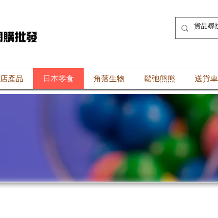
店產品
日本零食
角落生物
鬆弛熊熊
送貨車