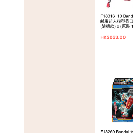
クイックビ
F18316_10 Ban
鹹蛋超人模型香口膠
(隨機款) x (原裝 1
価格
HK$653.00
クイックビ
F18269 Banda