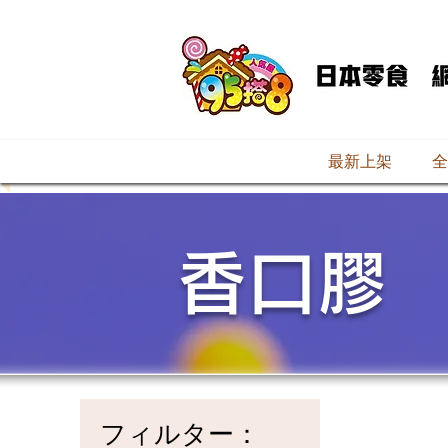
最新上架
全
香口膠
フィルター：