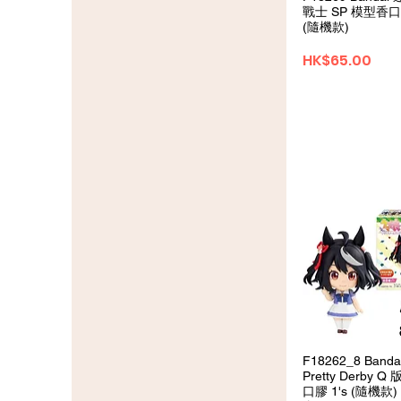
戰士 SP 模型香口膠
(隨機款)
価格
HK$65.00
クイックビ
F18262_8 Band
Pretty Derby 
口膠 1's (隨機款)