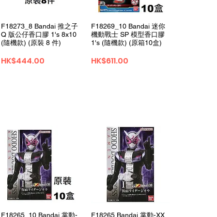
クイックビュー
クイックビュー
F18273_8 Bandai 推之子
F18269_10 Bandai 迷你
Q 版公仔香口膠 1's 8x10
機動戰士 SP 模型香口膠
(隨機款) (原裝 8 件)
1's (隨機款) (原箱10盒)
価格
価格
HK$444.00
HK$611.00
クイックビュー
クイックビュー
F18265_10 Bandai 掌動-
F18265 Bandai 掌動-XX