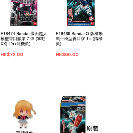
クイックビュー
クイックビュー
F18474 Bandai 懞面超人
F18469 Bandai Q 版機動
模型香口膠第 7 彈 (掌動
戰士模型香口膠 1's (隨機
XX) 1's (隨機款)
款)
価格
価格
HK$72.00
HK$65.00