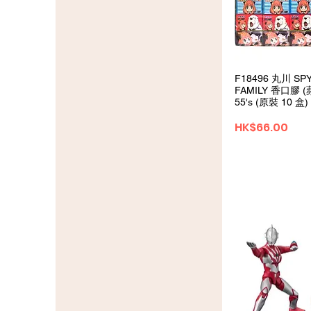
クイックビ
F18496 丸川 SP
FAMILY 香口膠 
55's (原裝 10 盒)
価格
HK$66.00