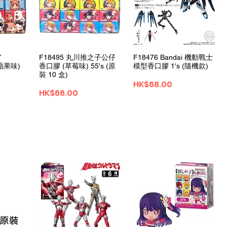
ュー
クイックビュー
クイックビュー
Y
F18495 丸川推之子公仔
F18476 Bandai 機動戰士
(蘋果味)
香口膠 (草莓味) 55's (原
模型香口膠 1's (隨機款)
裝 10 盒)
価格
HK$68.00
価格
HK$66.00