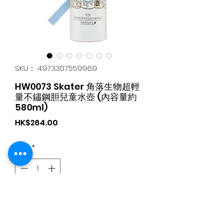
SKU： 4973307559969
HW0073 Skater 角落生物超輕
量不鏽鋼胆兒童水壺 (內容量約
580ml)
価
HK$264.00
格
数量
*
カートに追加する