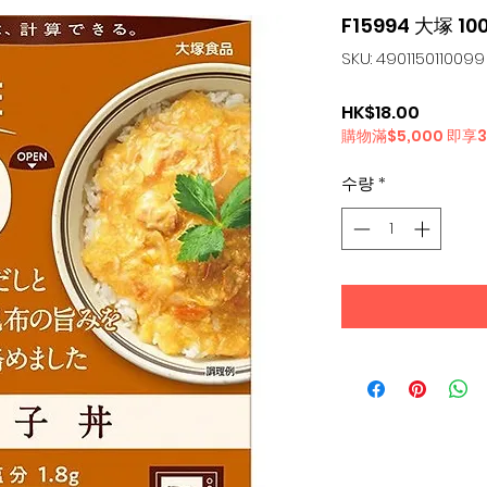
F15994 大塚 1
SKU: 4901150110099
가
HK$18.00
購物滿$5,000 即享
격
수량
*