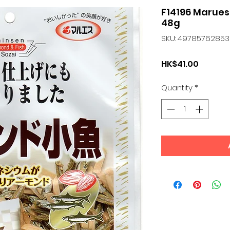
F14196 Mar
48g
SKU: 4978576285
Price
HK$41.00
Quantity
*