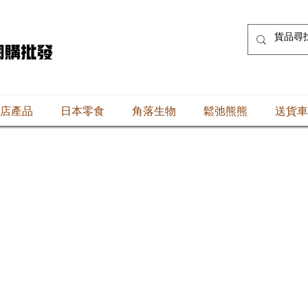
店產品
日本零食
角落生物
鬆弛熊熊
送貨車