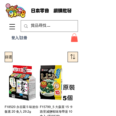
登入/註冊
篩選
F18520 永谷園 5 味迷你
F15799_5 大森屋 15 卡
飯素 20 食入 29.2g
路里減鹽蜆味海帶湯 10