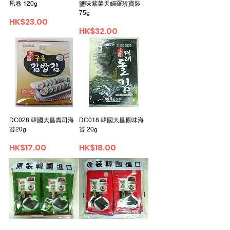
凰卷 120g
鹽味紫菜天婦羅珍寶裝
75g
價格
HK$23.00
價格
HK$32.00
DC028 韓國大昌壽司海
DC018 韓國大昌原味海
苔20g
苔 20g
價格
價格
HK$17.00
HK$18.00