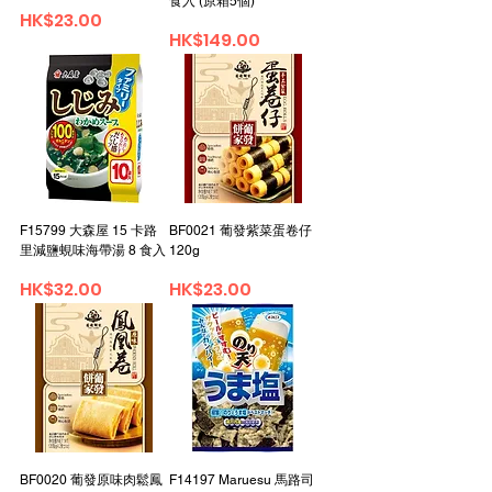
食入 (原箱5個)
價格
HK$23.00
價格
HK$149.00
F15799 大森屋 15 卡路
BF0021 葡發紫菜蛋卷仔
里減鹽蜆味海帶湯 8 食入
120g
價格
價格
HK$32.00
HK$23.00
BF0020 葡發原味肉鬆鳳
F14197 Maruesu 馬路司