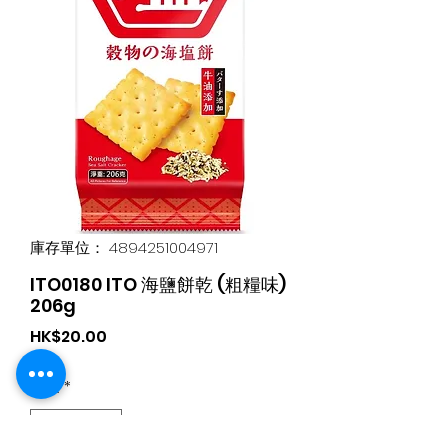
庫存單位： 4894251004971
ITO0180 ITO 海鹽餅乾 (粗糧味)
206g
價
HK$20.00
格
數量
*