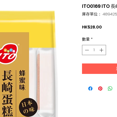
ITO0169 ITO
庫存單位： 4894251
價
HK$28.00
格
數量
*