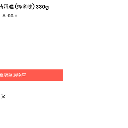
 長崎蛋糕 (蜂蜜味) 330g
004858
新增至購物車