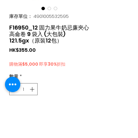
庫存單位： 4901005532595
F16950_12 固力果牛奶忌廉夾心
高侖卷 9 袋入 (大包裝)
121.5gx（原裝12包）
價
HK$355.00
格
購物滿$5,000 即享30%折扣
數量
*
新增至購物車