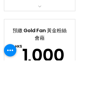
預繳後, 使用以短信預設通知代碼結
賬
預繳 Gold Fan 黃金粉絲
折扣可與其它優惠同時使用, 最高可
達40%
會藉
1,00
1,000
其它查詢, 請聯絡客戶服務專線
HK$
Whatsapp 6930 8797
購物滿$300免費送貨
一次性終生會藉, 永久使用10%折扣及其它
黃金粉絲會員優惠
立刻選購