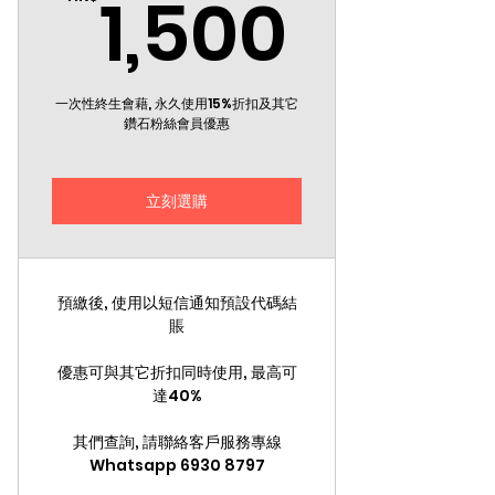
1,50
1,500
一次性終生會藉, 永久使用15%折扣及其它
鑽石粉絲會員優惠
立刻選購
預繳後, 使用以短信通知預設代碼結
賬
優惠可與其它折扣同時使用, 最高可
達40%
其們查詢, 請聯絡客戶服務專線
Whatsapp 6930 8797