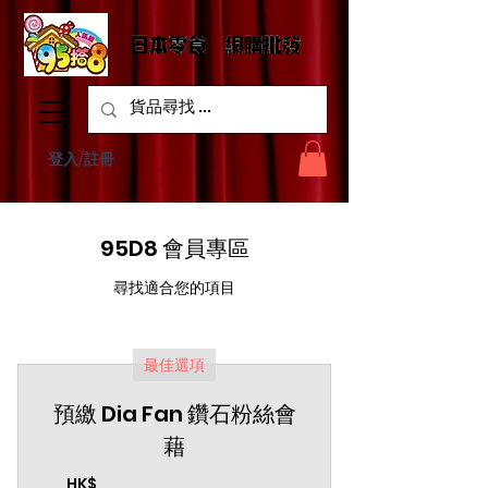
登入/註冊
95D8 會員專區
尋找適合您的項目
最佳選項
預繳 Dia Fan 鑽石粉絲會
藉
HK$