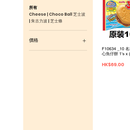
所有
Cheese | Choco Ball 芝士波
| 朱古力波 | 芝士條
價格
F10634 _1
心魚仔餅 1's x
HK$18
HK$440
價格
HK$69.00