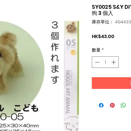
SY0025 S&Y
狗 3 個入
庫存單位： 4944331
價
HK$43.00
格
數量
*