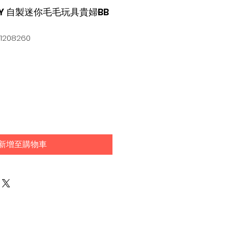
 DIY 自製迷你毛毛玩具貴婦BB
208260
新增至購物車