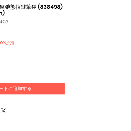
X 鬆弛熊拉鏈筆袋 (838498)
m)
8498
30%折扣
ートに追加する