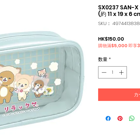
SX0237 SAN-
(約 11 x 19 x 6 c
SKU： 497441383
価
HK$150.00
購物滿$5,000 即享
格
数量
*
カ