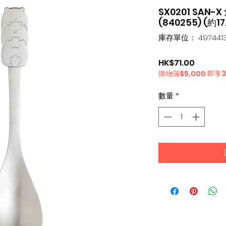
SX0201 SAN
(840255) (約17.
庫存單位： 4974413
價
HK$71.00
購物滿$5,000 即享
格
數量
*