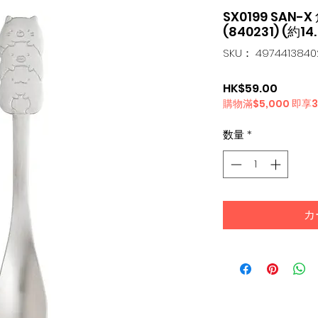
SX0199 SAN
(840231) (約14.
SKU： 4974413840
価
HK$59.00
購物滿$5,000 即享
格
数量
*
カ