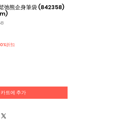
X 鬆弛熊企身筆袋 (842358)
cm)
58
30%折扣
카트에 추가