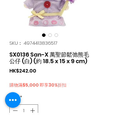
SKU： 4974413836517
SX0136 San-X 萬聖節鬆弛熊毛
公仔 (白) (約 18.5 x 15 x 9 cm)
価
HK$242.00
格
購物滿$5,000 即享30%折扣
数量
*
カートに追加する