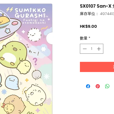
SX0107 San
庫存單位： 4974413
價
HK$9.00
格
數量
*