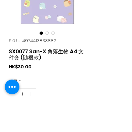
SKU： 4974413833882
SX0077 San-X 角落生物 A4 文
件套 (隨機款)
価
HK$30.00
格
数量
*
カートに追加する