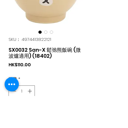
SKU： 4974413822121
SX0032 San-X 鬆弛熊飯碗 (微
波爐適用) (18402)
価
HK$110.00
格
数量
*
カートに追加する