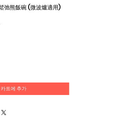
-X 鬆弛熊飯碗 (微波爐適用)
4
카트에 추가