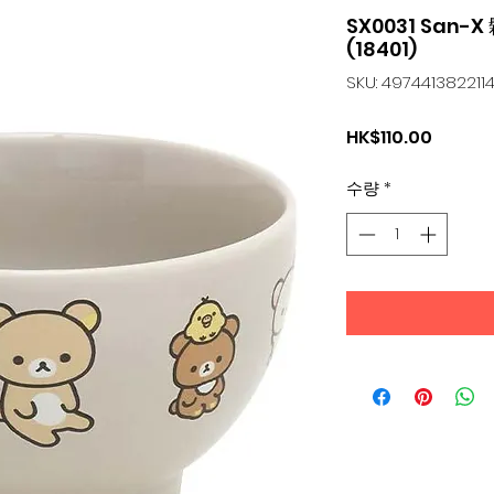
SX0031 San
(18401)
SKU: 497441382211
가
HK$110.00
격
수량
*