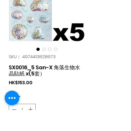
SKU： 4974413828673
SX0016_5 San-X 角落生物水
晶貼紙 x(5套）
価
HK$153.00
格
数量
*
カートに追加する