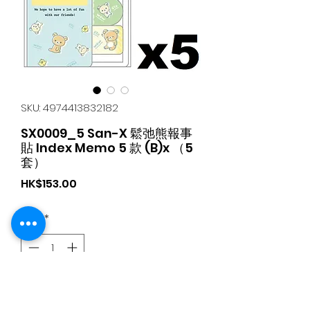
SKU: 4974413832182
SX0009_5 San-X 鬆弛熊報事
貼 Index Memo 5 款 (B)x （5
套）
가
HK$153.00
격
수량
*
카트에 추가