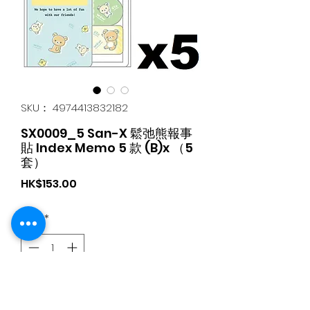
SKU： 4974413832182
SX0009_5 San-X 鬆弛熊報事
貼 Index Memo 5 款 (B)x （5
套）
価
HK$153.00
格
数量
*
カートに追加する