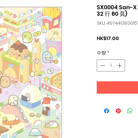
SX0004 San-
32 行 60 頁)
SKU: 497441383015
가
HK$17.00
격
수량
*