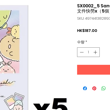
SX0002_5 Sa
文件快勞x（5個
SKU: 49744138289
가
HK$187.00
격
수량
*