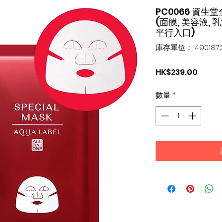
PC0066 資
(面膜, 美容液, 
平行入口)
庫存單位： 4901872
價
HK$239.00
格
數量
*