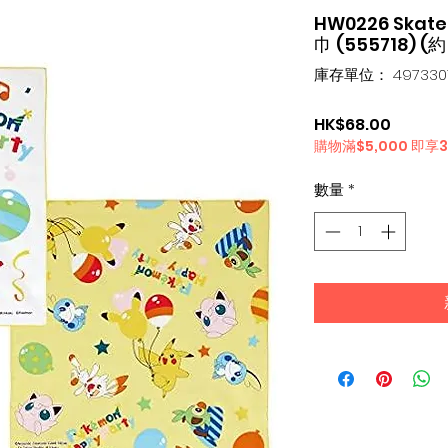
HW0226 Ska
巾 (555718) (約
庫存單位： 4973307
價
HK$68.00
購物滿$5,000 即享
格
數量
*