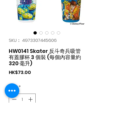
SKU： 4973307445606
HW0141 Skater 反斗奇兵吸管
有蓋膠杯 3 個裝 (每個內容量約
320 毫升)
価
HK$73.00
格
数量
*
カートに追加する