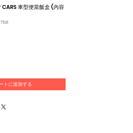
er CARS 車型便當飯盒 (內容
9758
ートに追加する