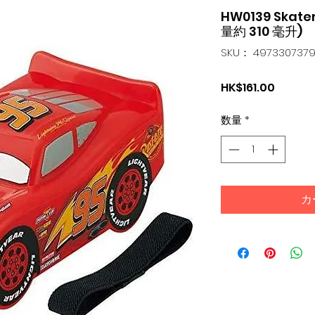
HW0139 Skat
量約 310 毫升)
SKU： 497330737
価
HK$161.00
格
数量
*
カ