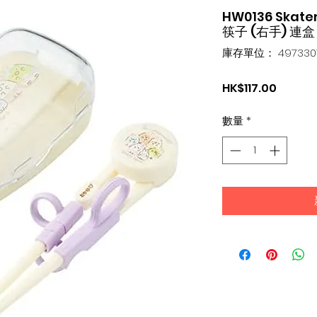
HW0136 Sk
筷子 (右手) 連盒
庫存單位： 4973307
價
HK$117.00
格
數量
*