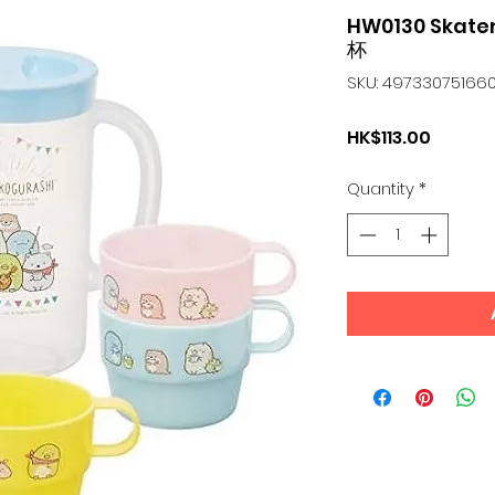
HW0130 Ska
杯
SKU: 49733075166
Price
HK$113.00
Quantity
*