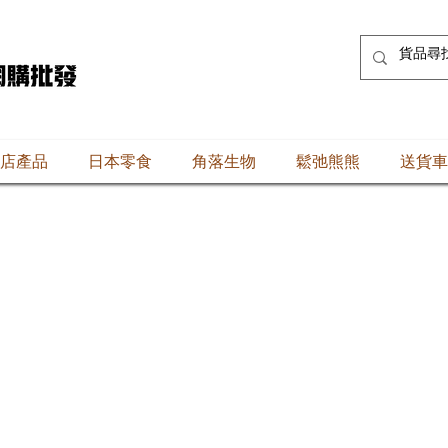
店產品
日本零食
角落生物
鬆弛熊熊
送貨車