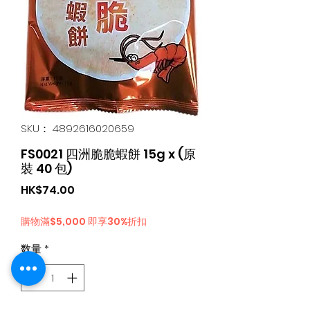
SKU： 4892616020659
FS0021 四洲脆脆蝦餅 15g x (原
裝 40 包)
価
HK$74.00
格
購物滿$5,000 即享30%折扣
数量
*