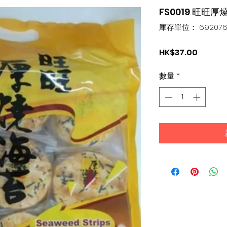
FS0019 旺旺厚
庫存單位： 6920766
價
HK$37.00
格
數量
*