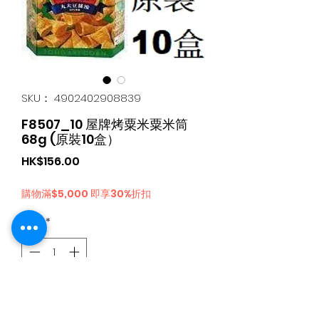
SKU： 4902402908839
F8507_10 屋牌烤粟米粟米筒
68g (原裝10盒）
価
HK$156.00
格
購物滿$5,000 即享30%折扣
数量
*
カートに追加する