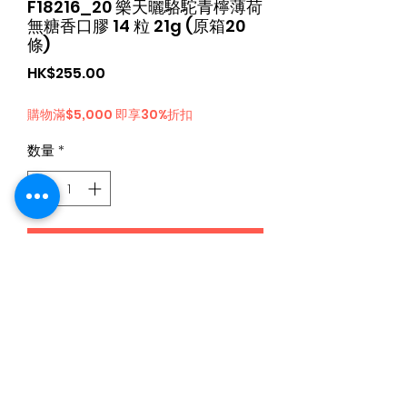
F18216_20 樂天曬駱駝青檸薄荷
無糖香口膠 14 粒 21g (原箱20
條)
価
HK$255.00
格
購物滿$5,000 即享30%折扣
数量
*
カートに追加する
日本食品購物滿$300免運費丨Whatsapp / 電 特快客服專
線
5344 4680