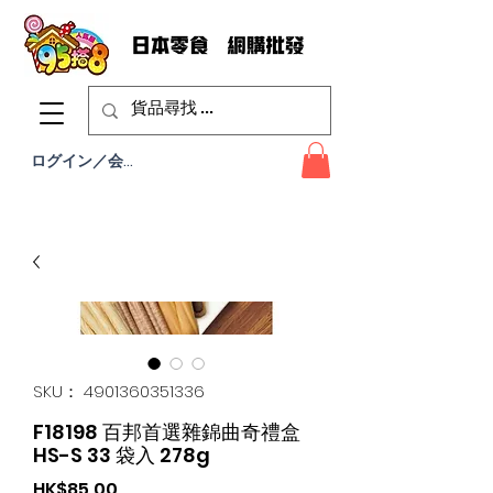
ログイン／会員登録
SKU： 4901360351336
F18198 百邦首選雜錦曲奇禮盒
HS-S 33 袋入 278g
価
HK$85.00