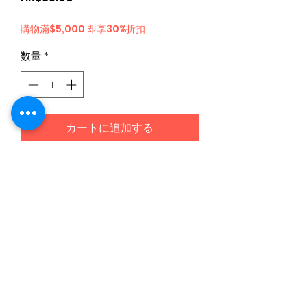
格
購物滿$5,000 即享30%折扣
数量
*
カートに追加する
日本食品購物滿$300免運費丨Whatsapp / 電 特快客服專
線
5344 4680
©2020 by 95D8 Online Japanese Snacks since 2015