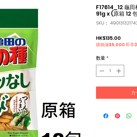
F17614_12 
91g x (原箱 12 
SKU： 49013132174
価
HK$135.00
購物滿$5,000 即享
格
数量
*
カ