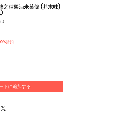
龜田柿之種醬油米菓條 (芥末味)
包)
29
30%折扣
ートに追加する