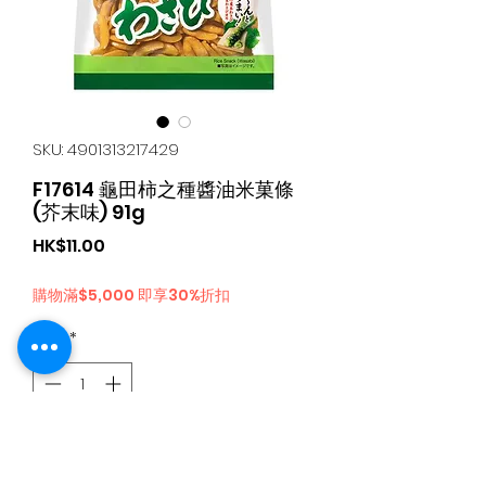
SKU: 4901313217429
F17614 龜田柿之種醬油米菓條
(芥末味) 91g
가
HK$11.00
격
購物滿$5,000 即享30%折扣
수량
*
카트에 추가