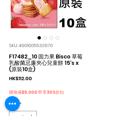
SKU: 4901005532670
F17482_10 固力果 Bisco 草莓
乳酸菌忌廉夾心兒童餅 15's x
(原裝10盒)
가
HK$112.00
격
購物滿$5,000 即享30%折扣
수량
*