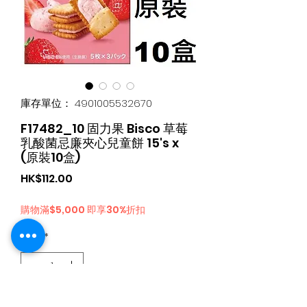
庫存單位： 4901005532670
F17482_10 固力果 Bisco 草莓
乳酸菌忌廉夾心兒童餅 15's x
(原裝10盒)
價
HK$112.00
格
購物滿$5,000 即享30%折扣
數量
*