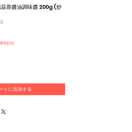
脂蒜蓉醬油調味醬 200g (炒
33
30%折扣
ートに追加する