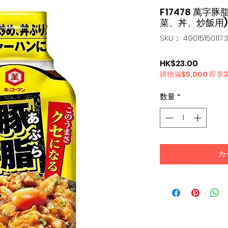
F17478 萬字豚
菜、丼、炒飯用)
SKU： 49015150117
価
HK$23.00
購物滿$5,000 即享
格
数量
*
カ